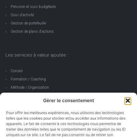
Prévision et suivi budgétaire
Suivi d'activité
Gestion de portefeuille
Gestion de plans d'actions
Les services à valeur ajoutée :
Conseil
Formation / Coaching
Méthode / Organisation
Accompagnement
Gérer le consentement
Direction de projets / PMO
Pour offrir les meilleures expériences, nous utilisons des technologies
telles que les cookies pour stocker et/ou accéder aux informations des
appareils. Le fait de consentir à ces technologies nous permettra de
Plan du site
traiter des données telles que le comportement de navigation ou les ID
uniques sur ce site. Le fait de ne pas consentir ou de retirer son