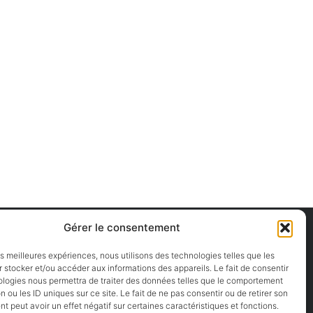
Gérer le consentement
Plan du site
les meilleures expériences, nous utilisons des technologies telles que les
Mentions légales
 stocker et/ou accéder aux informations des appareils. Le fait de consentir
ologies nous permettra de traiter des données telles que le comportement
Politique de confidentialité
n ou les ID uniques sur ce site. Le fait de ne pas consentir ou de retirer son
 peut avoir un effet négatif sur certaines caractéristiques et fonctions.