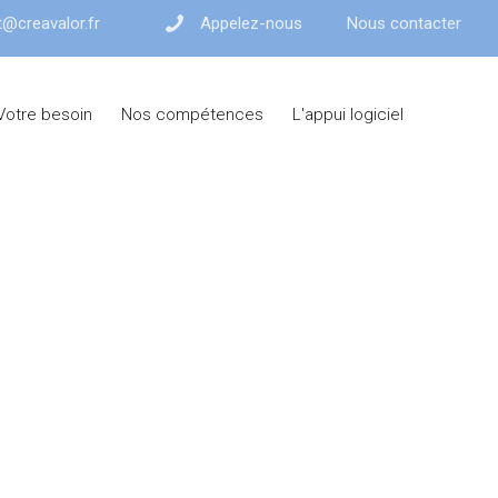
@creavalor.fr
Appelez-nous
Nous contacter
Votre besoin
Nos compétences
L'appui logiciel