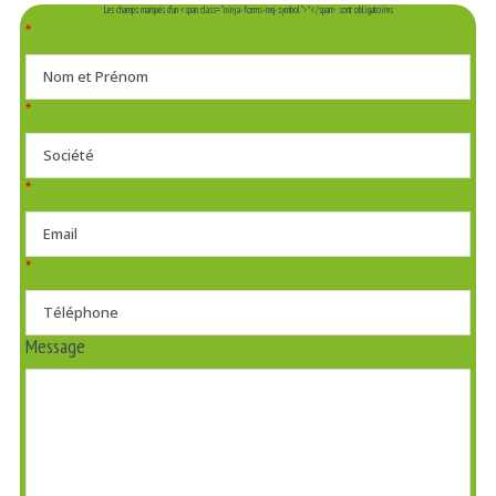
Les champs marqués d’un <span class="ninja-forms-req-symbol">*</span> sont obligatoires
*
*
*
*
Message