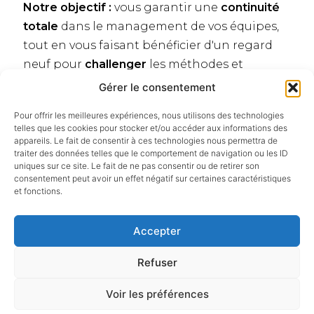
Notre objectif :
vous garantir une
continuité
totale
dans le management de vos équipes,
tout en vous faisant bénéficier d'un regard
neuf pour
challenger
les méthodes et
renforcer
votre organisation.
Gérer le consentement
Nous sommes à votre disposition pour vous
Pour offrir les meilleures expériences, nous utilisons des technologies
aider à progresser dans la réflexion.
telles que les cookies pour stocker et/ou accéder aux informations des
appareils. Le fait de consentir à ces technologies nous permettra de
traiter des données telles que le comportement de navigation ou les ID
uniques sur ce site. Le fait de ne pas consentir ou de retirer son
Contactez-nous ou appelez-nous au
consentement peut avoir un effet négatif sur certaines caractéristiques
et fonctions.
06 89 36 21 37
Accepter
Refuser
Voir les préférences